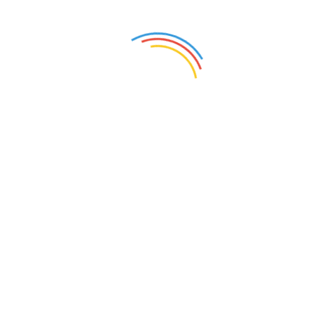
obbligatori e percorsi formativi su misura per tutte le
figure aziendali, promuovendo una solida cultura
della sicurezza e accrescendo le competenze del
tuo team.
Consulenza
Affianchiamo la tua azienda con analisi
specialistiche e supporto normativo per la
Sicurezza sul Lavoro (DVR), Privacy (GDPR),
Prevenzione Incendi e Sistemi di Gestione,
Servizi di Certificazione
guidandoti verso la piena conformità e l’efficienza.