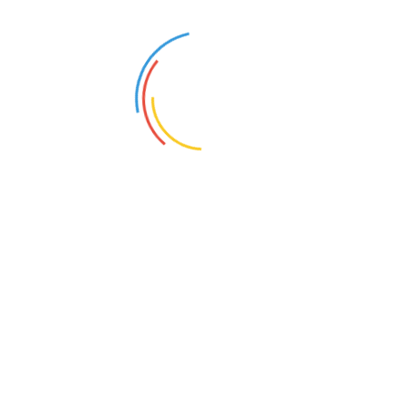
Misure strumentali e 
Misure di rumore, vibrazion
(esposizione dei lavoratori
Misure di tempi di riverber
Misure di isolamento acust
Verifica strumentale in oper
(secondo DPCM 5.12.97 e n
Misure di rumore ambientale
commerciali, circoli privati
e ricreativi.
Misure strumentali durante l
Monitoraggi acustici