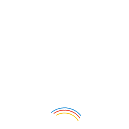
UNI EN ISO 9001:2015 (Sistema di Gestione per la Qualità):
le per la gestione della qualità. Si focalizza sull’efficacia dei p
tema di Gestione per la Qualità certificato ISO 9001, la tua az
one dei clienti, ridurre i costi legati alla “non qualità” (errori, 
affidabile.