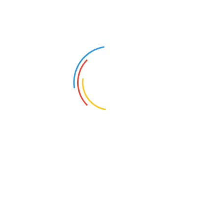
nsulenza per l’ottenimento di
:2015;
5001:2018;
 14001:2015.
estione cucito su misura
’Organizzazione;
anuale di Sistema, Procedure
azioni documentate);
creditato;
ale auditor correttamente
atore.